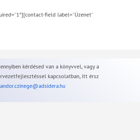
uired=”1″][contact-field label=”Üzenet”
ennyiben kérdésed van a könyvvel, vagy a
rvezetfejlesztéssel kapcsolatban, itt érsz
andor.czinege@adsidera.hu