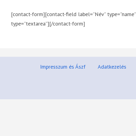
[contact-form][contact-field label=”Név” type=”name” 
type=”textarea”][/contact-form]
Impresszum és Ászf
Adatkezelés