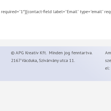
required=”1″][contact-field label=”Email” type=”email” req
© APG Kreatív Kft. Minden jog fenntartva.
Am
2167 Vácduka, Szivárvány utca 11.
sze
el: