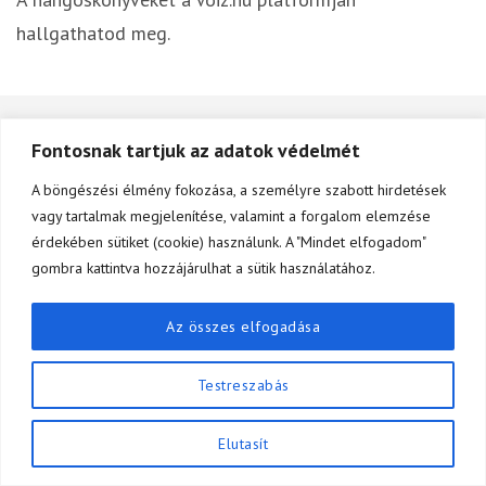
hallgathatod meg.
Fontosnak tartjuk az adatok védelmét
A böngészési élmény fokozása, a személyre szabott hirdetések
vagy tartalmak megjelenítése, valamint a forgalom elemzése
© APG Kreatív Kft. Minden jog fenntartva.
érdekében sütiket (cookie) használunk. A "Mindet elfogadom"
2167 Vácduka, Szivárvány utca 11.
gombra kattintva hozzájárulhat a sütik használatához.
Az összes elfogadása
Amennyiben kérdésed van a könyvvel, vagy a
szervezetfejlesztéssel kapcsolatban, itt érsz
Testreszabás
el:
andor.czinege@adsidera.hu
Elutasít