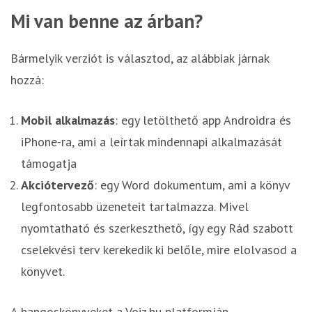
Mi van benne az árban?
Bármelyik verziót is választod, az alábbiak járnak
hozzá:
Mobil alkalmazás
: egy letölthető app Androidra és
iPhone-ra, ami a leírtak mindennapi alkalmazását
támogatja
Akciótervező
: egy Word dokumentum, ami a könyv
legfontosabb üzeneteit tartalmazza. Mivel
nyomtatható és szerkeszthető, így egy Rád szabott
cselekvési terv kerekedik ki belőle, mire elolvasod a
könyvet.
A hangoskönyveket a Voiz.hu platformján